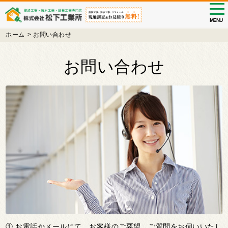
tog
nav
MENU
Skip
ホーム
>
お問い合わせ
to
main
お問い合わせ
content
① お電話かメールにて、お客様のご要望、ご質問をお伺いいたし