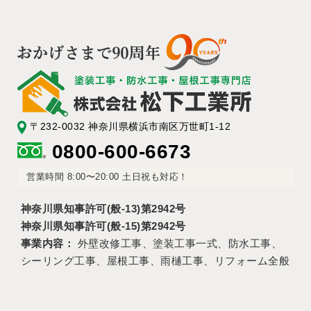
・お客さまの同意がある場合
・お客さまが希望されるサービスを行なうために業務を委
託する業者に対して開示する場合
・法令に基づき開示することが必要である場合
個人情報の安全対策
当店は、個人情報の正確性及び安全性確保のために、セキ
〒232-0032 神奈川県横浜市南区万世町1-12
ュリティに万全の対策を講じています。
0800-600-6673
ご本人の照会
営業時間 8:00〜20:00 土日祝も対応！
お客さまがご本人の個人情報の照会・修正・削除などをご
希望される場合には、ご本人であることを確認の上、対応
神奈川県知事許可(般-13)第2942号
させていただきます。
神奈川県知事許可(般-15)第2942号
事業内容：
外壁改修工事、塗装工事一式、防水工事、
法令、規範の遵守と見直し
シーリング工事、屋根工事、雨樋工事、リフォーム全般
当店は、保有する個人情報に関して適用される日本の法
令、その他規範を遵守するとともに、本ポリシーの内容を
適宜見直し、その改善に努めます。