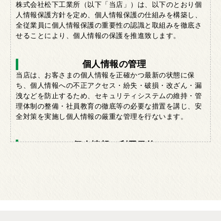
株式会社松下工業所（以下「当店」）は、以下のとおり個
人情報保護方針を定め、個人情報保護の仕組みを構築し、
全従業員に個人情報保護の重要性の認識と取組みを徹底さ
せることにより、個人情報の保護を推進致します。
個人情報の管理
当店は、お客さまの個人情報を正確かつ最新の状態に保
ち、個人情報への不正アクセス・紛失・破損・改ざん・漏
洩などを防止するため、セキュリティシステムの維持・管
理体制の整備・社員教育の徹底等の必要な措置を講じ、安
全対策を実施し個人情報の厳重な管理を行ないます。
個人情報の利用目的
お客さまからお預かりした個人情報は、当店からのご連絡
や業務のご案内やご質問に対する回答として、電子メール
や資料のご送付に利用いたします。 個人情報の第三者への
開示・提供の禁止 当店は、お客さまよりお預かりした個人
情報を適切に管理し、次のいずれかに該当する場合を除
き、個人情報を第三者に開示いたしません。